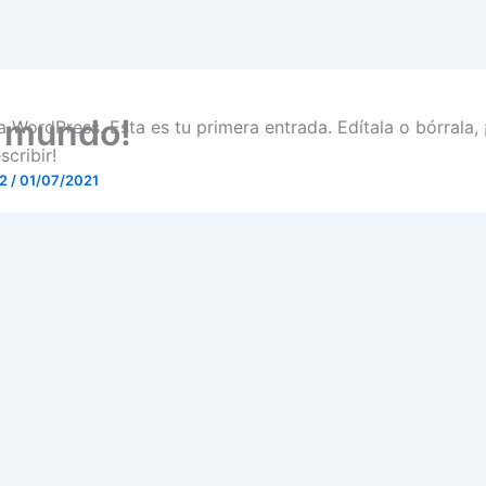
, mundo!
 WordPress. Esta es tu primera entrada. Edítala o bórrala, 
cribir!
f2
/
01/07/2021